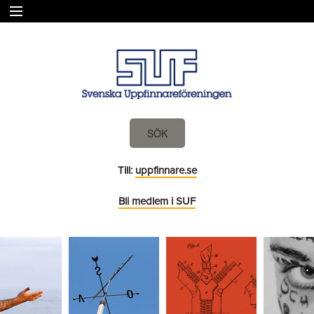
VAD VI GÖR
MEDLEM
MEDLEMSFÖRENINGAR
UPPFINNARE I SVERIGE
PUBLIKATIONER
SÖK
KONTAKT
HEM
Till:
uppfinnare.se
Bli medlem i SUF