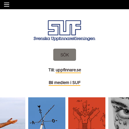
VAD VI GÖR
MEDLEM
MEDLEMSFÖRENINGAR
UPPFINNARE I SVERIGE
PUBLIKATIONER
SÖK
KONTAKT
HEM
Till:
uppfinnare.se
Bli medlem i SUF